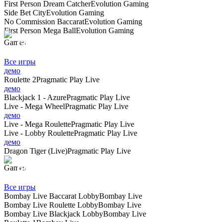
First Person Dream Catcher
Evolution Gaming
Side Bet City
Evolution Gaming
No Commission Baccarat
Evolution Gaming
First Person Mega Ball
Evolution Gaming
Pragmatic Play Live
Все игры
демо
Roulette 2
Pragmatic Play Live
демо
Blackjack 1 - Azure
Pragmatic Play Live
Live - Mega Wheel
Pragmatic Play Live
демо
Live - Mega Roulette
Pragmatic Play Live
Live - Lobby Roulette
Pragmatic Play Live
демо
Dragon Tiger (Live)
Pragmatic Play Live
Bombay Club
Все игры
Bombay Live Baccarat Lobby
Bombay Live
Bombay Live Roulette Lobby
Bombay Live
Bombay Live Blackjack Lobby
Bombay Live