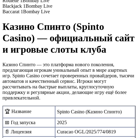
Roulette 1
Bombay Live
Blackjack 1
Bombay Live
Baccarat 1
Bombay Live
Казино Спинто (Spinto
Casino) — официальный сайт
и игровые слоты клуба
Казино Спинто — это платформа нового поколения,
предлагающая игрокам уникальный опыт в мире азартных
игр. Spinto Casino сочетает проверенных провайдеров, тысячи
автоматов и качественный сервис. Игроки могут
рассчитывать на быстрые выплаты, круглосуточную
поддержку и регулярные акции, делающие игру ещё более
привлекательной.
🏆 Название
Spinto Casino (Казино Спинто)
📅 Год запуска
2025
📄 Лицензия
Curacao OGL/2025/774/0819