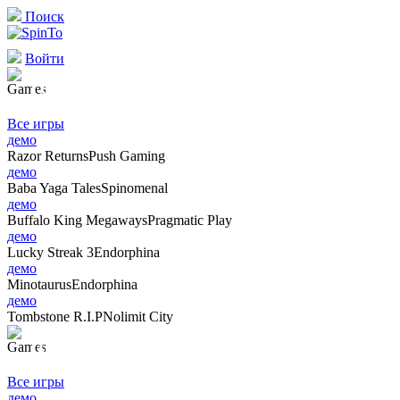
Поиск
Войти
Горячие
Все игры
демо
Razor Returns
Push Gaming
демо
Baba Yaga Tales
Spinomenal
демо
Buffalo King Megaways
Pragmatic Play
демо
Lucky Streak 3
Endorphina
демо
Minotaurus
Endorphina
демо
Tombstone R.I.P
Nolimit City
Популярные
Все игры
демо