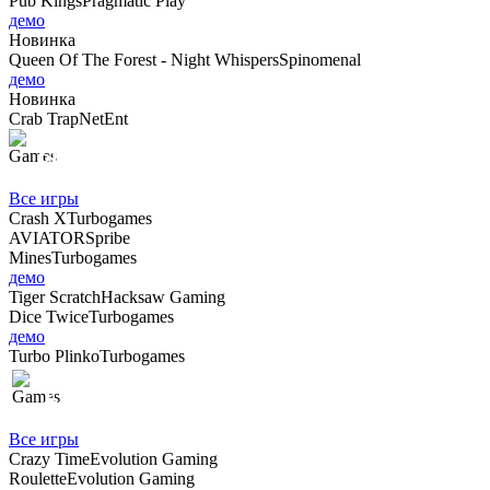
Pub Kings
Pragmatic Play
демо
Новинка
Queen Of The Forest - Night Whispers
Spinomenal
демо
Новинка
Crab Trap
NetEnt
Быстрые игры
Все игры
Crash X
Turbogames
AVIATOR
Spribe
Mines
Turbogames
демо
Tiger Scratch
Hacksaw Gaming
Dice Twice
Turbogames
демо
Turbo Plinko
Turbogames
Evolution Gaming
Все игры
Crazy Time
Evolution Gaming
Roulette
Evolution Gaming